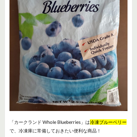
1.3
コス
トコ
で購
入で
きる
ブル
ーベ
リー
商品
1.4
栄養
素・
効果
「カークランド Whole Blueberries」は
冷凍ブルーベリー
で、冷凍庫に常備しておきたい便利な商品！