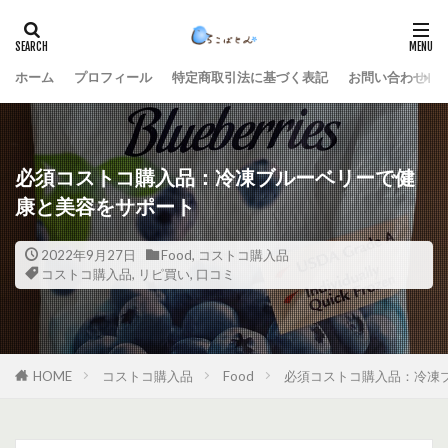
ホーム
プロフィール
特定商取引法に基づく表記
お問い合わせ
必須コストコ購入品：冷凍ブルーベリーで健
康と美容をサポート
2022年9月27日
Food
,
コストコ購入品
コストコ購入品
,
リピ買い
,
口コミ
HOME
コストコ購入品
Food
必須コストコ購入品：冷凍