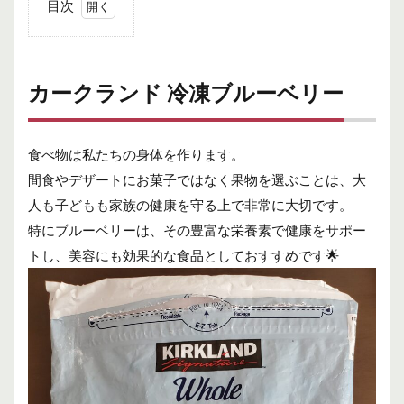
目次
1
カ
ー
ク
カークランド 冷凍ブルーベリー
ラ
ン
ド
冷
食べ物は私たちの身体を作ります。
凍
間食やデザートにお菓子ではなく果物を選ぶことは、大
ブ
ル
人も子どもも家族の健康を守る上で非常に大切です。
ー
特にブルーベリーは、その豊富な栄養素で健康をサポー
ベ
トし、美容にも効果的な食品としておすすめです🌟
リ
ー
1.1
価格
1.2
内容
量