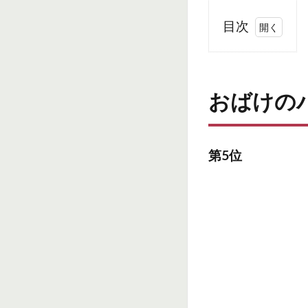
目次
1
おば
けの
おばけのバ
バー
ティ
ー
よ～
第5位
い
ドロ
ン！
2
な
か
ぎ
ゅ