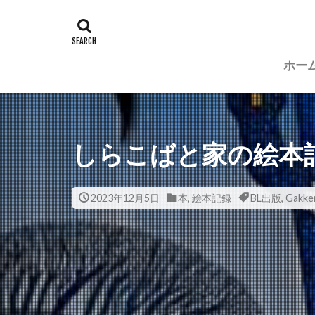
ホー
しらこばと家の絵本
2023年12月5日
本
,
絵本記録
BL出版
,
Gakke