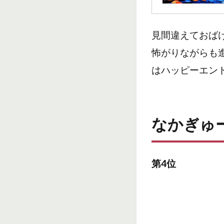
い
も
の
見間違えておば
怖がりながらも
はハッピーエン
なかぎゅ
第4位