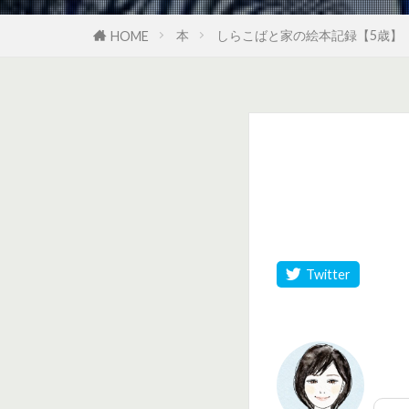
本
しらこばと家の絵本記録【5歳】
HOME