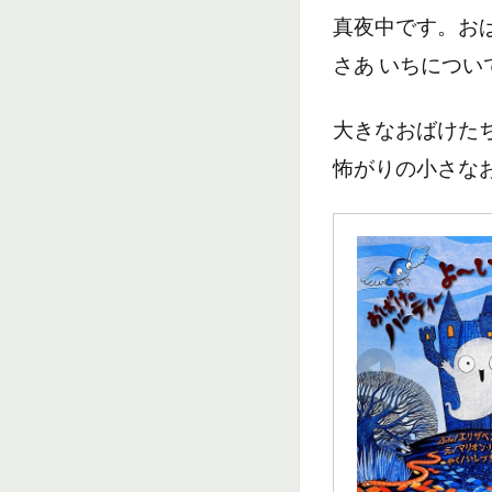
で
真夜中です。お
き
る
さあ いちについ
パ
ン
大きなおばけた
や
怖がりの小さな
さ
ん
5
ク
リ
ス
マ
ス
の
お
か