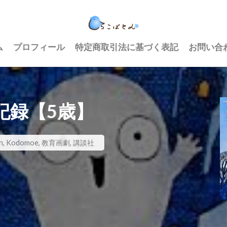
ム
プロフィール
特定商取引法に基づく表記
お問い合
記録【5歳】
n
,
Kodomoe
,
教育画劇
,
講談社